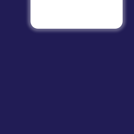
Smart 
Google
Experience a world of
Android
entertainment with