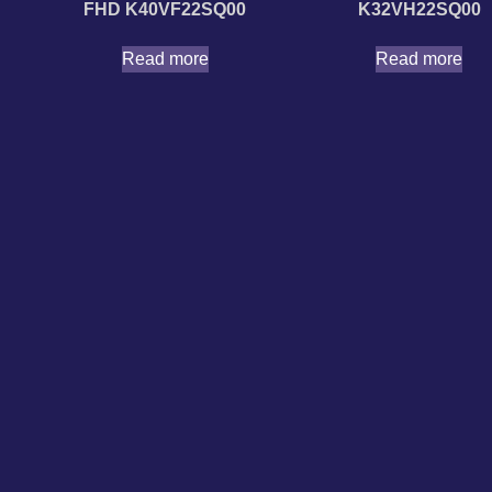
FHD K40VF22SQ00
K32VH22SQ00
Read more
Read more
TVs
Non Smart (Basic) TVs
Πληροφορίες
24″
Σχετικά με Εμ
32″
Υποστήριξη