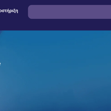
οστήριξη
e