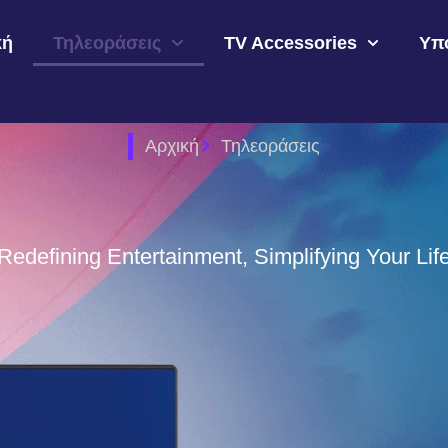
κή
Τηλεοράσεις
TV Accessories
Υπ
Αρχική
Τηλεοράσεις
Redefining Entertainment, Simplifying Your Lif