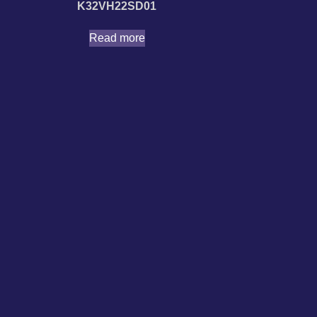
K32VH22SD01
Read more
Επικοινωνία
άς
kydos@mywestnet.com