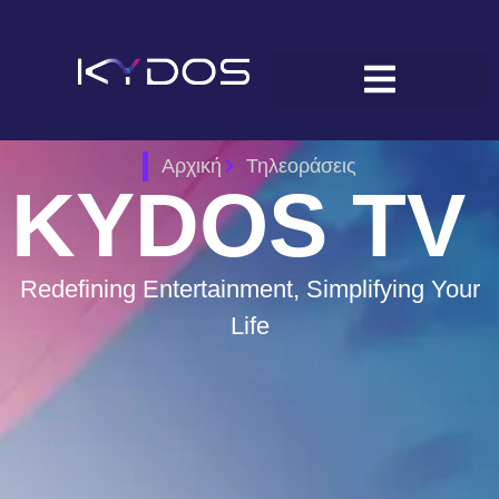
Αρχική
Τηλεοράσεις
KYDOS TV
Redefining Entertainment, Simplifying Your
Life