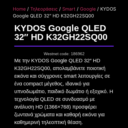
Home
/
Τηλεοράσεις
/
Smart
/
Google
/ KYDOS
Google QLED 32″ HD K32GH22SQ00
KYDOS Google QLED
32″ HD K32GH22SQ00
Westnet code: 186962
Με την KYDOS Google QLED 32″ HD
K32GH22SQ00, απολαμβάνετε ποιοτική
εικόνα και σύγχρονες smart λειτουργίες σε
ένα compact μέγεθος, ιδανικό για
υπνοδωμάτιο, παιδικό δωμάτιο ή εξοχικό. Η
τεχνολογία QLED σε συνδυασμό με
ανάλυση HD (1366×768) προσφέρει
ζωντανά χρώματα και καθαρή εικόνα για
καθημερινή τηλεοπτική θέαση.