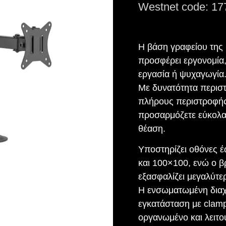
Westnet code: 17
Η βάση γραφείου της
προσφέρει εργονομία,
εργασία ή ψυχαγωγία
Με δυνατότητα περιστ
πλήρους περιστροφής 
προσαρμόζετε εύκολα 
θέαση.
Υποστηρίζει οθόνες 
και 100×100, ενώ ο 
εξασφαλίζει μεγαλύτε
Η ενσωματωμένη διαχ
εγκατάσταση με clam
οργανωμένο και λειτο