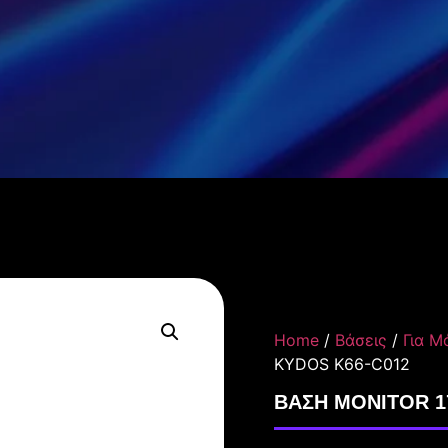
Home
/
Βάσεις
/
Για Μ
KYDOS K66-C012
ΒΑΣΗ MONITOR 17