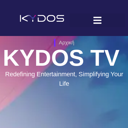
Αρχική
KYDOS TV
Redefining Entertainment, Simplifying Your
Life