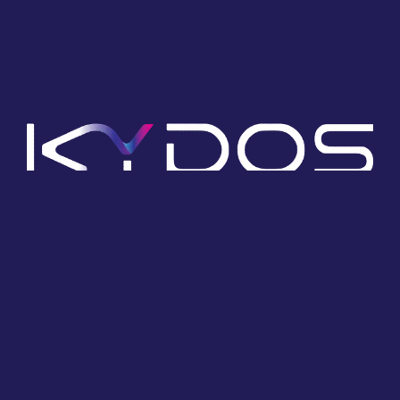
Experience a world of entertainment with KYDOS
Smart TVs
Google
Android