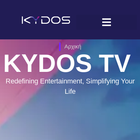
Αρχική
KYDOS TV
Redefining Entertainment, Simplifying Your
Life