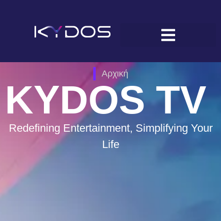
Αρχική
KYDOS TV
Redefining Entertainment, Simplifying Your
Life