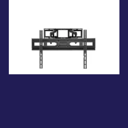
ΒΑΣΗ TV 32-70″ FM KYDOS K78-466
Read more