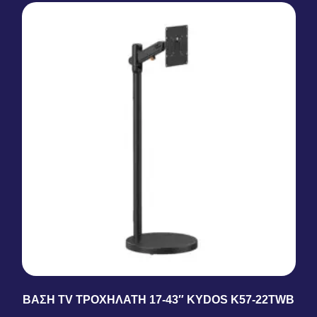
ΒΑΣΗ TV ΤΡΟΧΗΛΑΤΗ 17-43″ KYDOS K57-22TWB