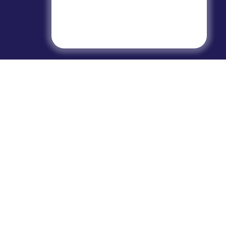
Smart 
Google
Experience a world of
Android
entertainment with