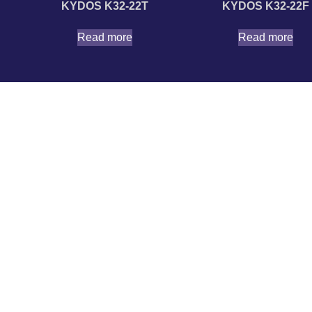
KYDOS K32-22T
KYDOS K32-22F
Read more
Read more
TVs
Non Smart (Basic) TVs
Πληροφορίες
24″
Σχετικά με Εμ
32″
Υποστήριξη