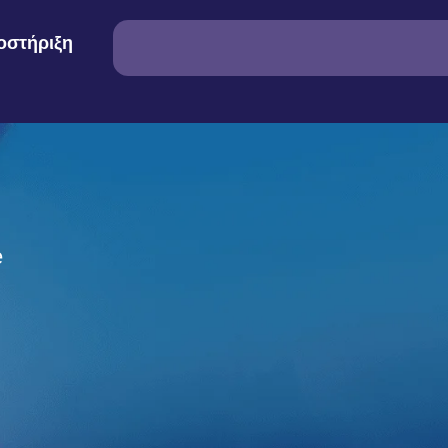
οστήριξη
e