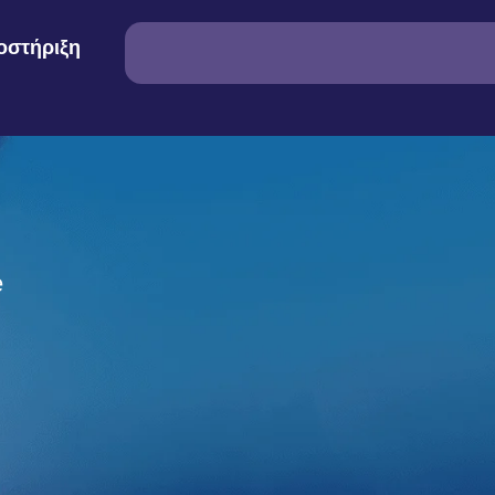
οστήριξη
e